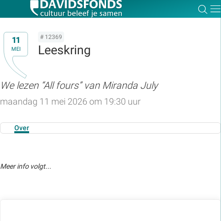
Zoe
Dir
# 12369
11
Leeskring
MEI
Zoek:
We lezen “All fours” van Miranda July
maandag 11 mei 2026 om 19:30 uur
Zoeken
Over
Meer info volgt...